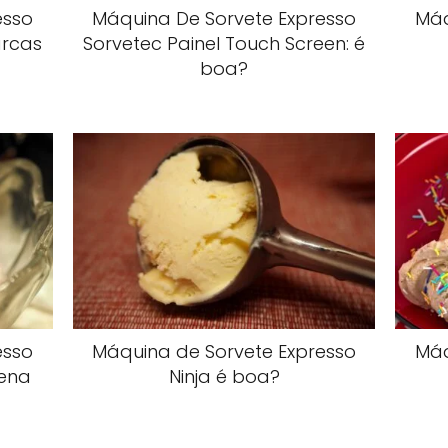
esso
Máquina De Sorvete Expresso
Máq
arcas
Sorvetec Painel Touch Screen: é
boa?
esso
Máquina de Sorvete Expresso
Máq
ena
Ninja é boa?